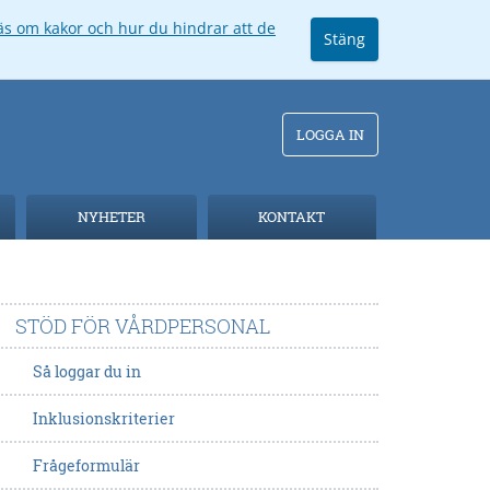
äs om kakor och hur du hindrar att de
Stäng
LOGGA IN
NYHETER
KONTAKT
STÖD FÖR VÅRDPERSONAL
Så loggar du in
Inklusionskriterier
Frågeformulär