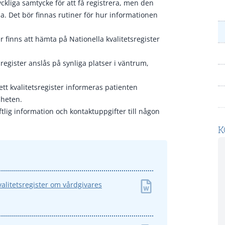
ckliga samtycke för att få registrera, men den
ippa. Det bör finnas rutiner för hur informationen
er finns att hämta på
Nationella kvalitetsregister
sregister anslås på synliga platser i väntrum,
ett kvalitetsregister informeras patienten
nheten.
iftlig information och kontaktuppgifter till någon
K
alitetsregister om vårdgivares