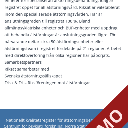
enheter för specialiserad ätstörningsbehandling. Idag är
registret öppet för all ätstörningsvård. Riksät är väletablerat
inom den specialiserade ätstörningsvården. Här är
anslutningsgraden till registret 100 %. Bland
allmänpsykiatriska enheter och BUP-enheter med uppdrag
att behandla ätstörningar är anslutningsgraden lägre. För
närvarande deltar cirka 50 ätstörningsenheter eller
ätstörningsteam i registret fördelade på 21 regioner. Arbetet
med direktöverföring från olika regioner har påbörjats.
Samarbetspartners
Riksät samarbetar med
Svenska ätstörningssällskapet
Frisk & Fri – Riksföreningen mot ätstörningar
Nationellt kvalitetsregister för ätstörningsbehandling, Riksät,
Centrum för psykiatriforskning, Norra Stationsgatan 69, plan 7,