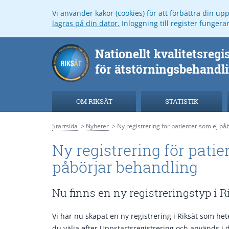
Vi använder kakor (cookies) för att förbättra din u
lagras på din dator.
Inloggning till register funger
OM RIKSÄT
STATISTIK
Startsida
Nyheter
Ny registrering för patienter som ej på
Ny registrering för patie
påbörjar behandling
Nu finns en ny registreringstyp i R
Vi har nu skapat en ny registrering i Riksät som h
du välja efter Uppstartsregistrering och används i de