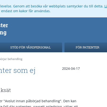
pplevelse. Genom att besöka vår webbplats samtycker du till detta.
L
ar endast om kakor får användas.
STÖD FÖR VÅRDPERSONAL
FÖR PATIENTER
börjar behandling
nter som ej
2024-04-17
iksät
eter "Avslut innan påbörjad behandling". Den kan
 fall där patienten, oavsett anledning, väljer att